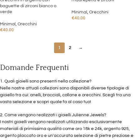
Orecchini in argento con
madreperla e zirconi
baguette di zirconi bianco o
verde
Minimal
,
Orecchini
€
40.00
Minimal
,
Orecchini
€
40.00
1
2
→
Domande Frequenti
1. Quali gioielli sono presenti nella collezione?
Nelle nostre attuali collezioni sono disponibili diverse tipologie di
gioiello tra cui: anelli, bracciali, collane e orecchini. Scegli tra una
vasta selezione e scopri quale fa al caso tuo!
2. Come vengono realizzati i gioielli Julienne Jewels?
I nostri gioielli vengono realizzati utilizzando esclusivamente
materiali di primissima qualità come oro 18k e 24k, argento 925,
argento placcato oro e un'accurata selezione di pietre preziose e