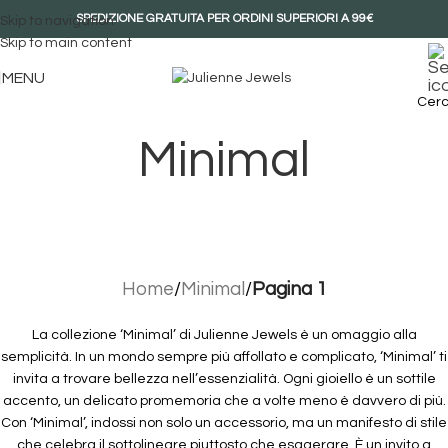
SPEDIZIONE GRATUITA PER ORDINI SUPERIORI A 99€
Skip to navigation
Skip to main content
MENU
Cer
Minimal
Home
/
Minimal
/
Pagina 1
La collezione ‘Minimal’ di Julienne Jewels è un omaggio alla
semplicità. In un mondo sempre più affollato e complicato, ‘Minimal’ ti
invita a trovare bellezza nell’essenzialità. Ogni gioiello è un sottile
accento, un delicato promemoria che a volte meno è davvero di più.
Con ‘Minimal’, indossi non solo un accessorio, ma un manifesto di stile
che celebra il sottolineare piuttosto che esagerare. È un invito a