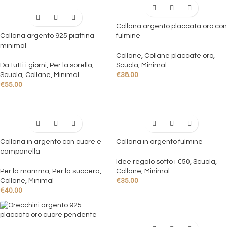
Collana argento placcata oro con
Collana argento 925 piattina
fulmine
minimal
Collane
,
Collane placcate oro
,
Da tutti i giorni
,
Per la sorella
,
Scuola
,
Minimal
Scuola
,
Collane
,
Minimal
€
38.00
€
55.00
Collana in argento con cuore e
Collana in argento fulmine
campanella
Idee regalo sotto i €50
,
Scuola
,
Per la mamma
,
Per la suocera
,
Collane
,
Minimal
Collane
,
Minimal
€
35.00
€
40.00