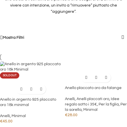
vivere con intenzione, un invito a “rimuovere” piuttosto che
“aggiungere”.
Mostra Filtri
SOLD OUT
Anello placcato oro da falange
Anelli
,
Anelli placcati oro
,
Idee
Anello in argento 925 placcato
regalo sotto i 35€
,
Per la figlia
,
Per
oro 18k minimal
la sorella
,
Minimal
€
28.00
Anelli
,
Minimal
€
45.00