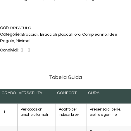
COD:
BRFAFULG
Categorie:
Bracciali
,
Bracciali placcati oro
,
Compleanno
,
Idee
Regalo
,
Minimal
Condividi:
Tabella Guida
GRADO
VERSATILITÀ
COMFORT
CURA
Per occasioni
Adatto per
Presenza di perle,
1
uniche o formali
indossi brevi
pietre o gemme