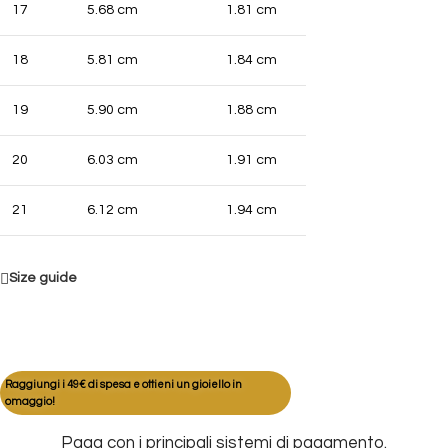
17
5.68 cm
1.81 cm
18
5.81 cm
1.84 cm
19
5.90 cm
1.88 cm
20
6.03 cm
1.91 cm
21
6.12 cm
1.94 cm
Size guide
Raggiungi i 49€ di spesa e ottieni un gioiello in
omaggio!
Paga con i principali sistemi di pagamento.