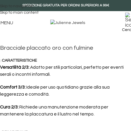
SPEDIZIONE GRATUITA PER ORDINI SUPERIORI A 99€
Skip to navigation
Skip to main content
Ingrandisci
MENU
Cer
Bracciale placcato oro con fulmine
CARATTERISTICHE
Versatilità 2/3:
Adatto per stili particolari, perfetto per eventi
serali o incontri informali.
Comfort 3/3:
Ideale per uso quotidiano grazie alla sua
leggerezza e comodità.
Cura 2/3:
Richiede una manutenzione moderata per
mantenere la placcatura e il lustro nel tempo.